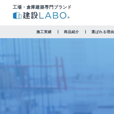
工場・倉庫建築専門ブランド
施工実績
商品紹介
選ばれる理
工場・作業場
倉庫
修繕・営繕