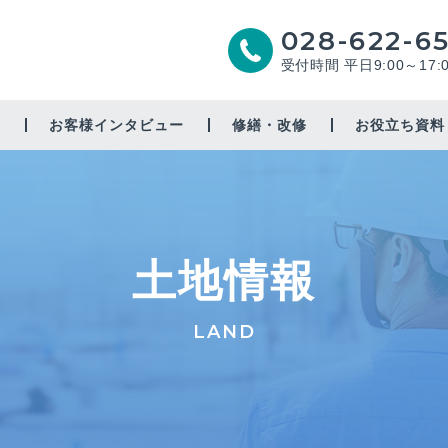
028-622-6
受付時間 平日9:00～17:
由
お客様インタビュー
修繕・改修
お役立ち資料
増築・リノベーション
太陽光
土地情報
省エネ
耐震補強
LAND