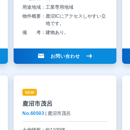
用途地域：
工業専用地域
物件概要：
鹿沼ICにアクセスしやすい立
地です。
備 考：
建物あり。
お問い合わせ
NEW
鹿沼市茂呂
No.60503
|
鹿沼市茂呂
土地情報：
約1100坪