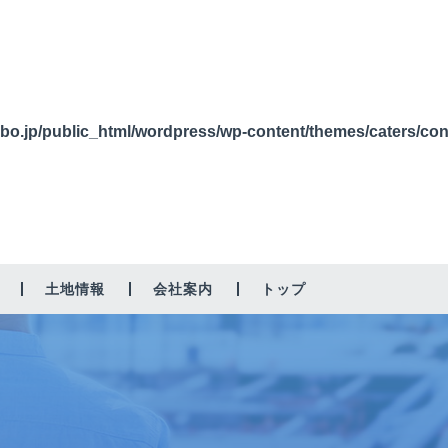
bo.jp/public_html/wordpress/wp-content/themes/caters/co
土地情報
会社案内
トップ