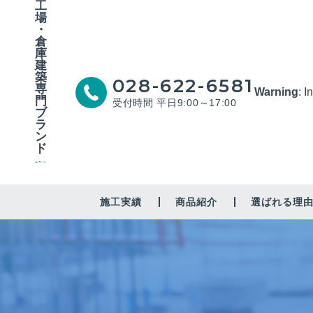
工
場
・
倉
庫
建
築
028-622-6581
専
Warning
: I
門
受付時間 平日9:00～17:00
ブ
ラ
ン
ド
施工実績
商品紹介
選ばれる理
工場・作業場
倉庫
修繕・営繕