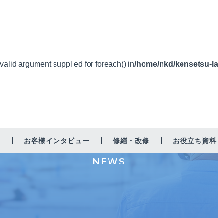
nvalid argument supplied for foreach() in
/home/nkd/kensetsu-la
新着情報
由
お客様インタビュー
修繕・改修
お役立ち資料
NEWS
増築・リノベーション
太陽光
省エネ