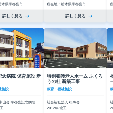
栃木県宇都宮市
所在地
栃木県宇都宮市
詳しく見る
詳しく見る
記念病院 保育施設 新
特別養護老人ホーム ふくろ
うの杜 新築工事
祉施設
教育・福祉施設
中山会 宇都宮記念病院
社会福祉法人 桜寿会
竣工
2012年 竣工
2