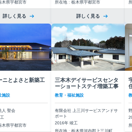
栃木県宇都宮市
所在地
栃木県宇都宮市
詳しく見る
詳しく見る
ーニとよさと新築工
三本木デイサービスセンタ
ーショートステイ増築工事
祉施設
教育・福祉施設
法人 聖会
有限会社 上三川サービスアンドサ
野
ポート
竣工
2
2016年 竣工
栃木県宇都宮市
所在地
栃木県河内郡上三川町