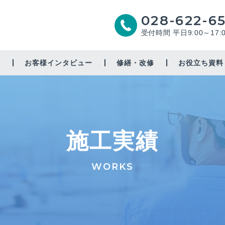
028-622-6
受付時間 平日9:00～17:
由
お客様インタビュー
修繕・改修
お役立ち資料
増築・リノベーション
太陽光
施工実績
省エネ
耐震補強
WORKS