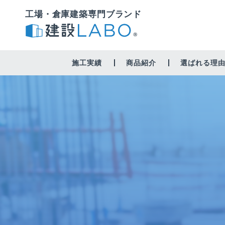
工場・倉庫建築専門ブランド
施工実績
商品紹介
選ばれる理
工場・作業場
倉庫
修繕・営繕