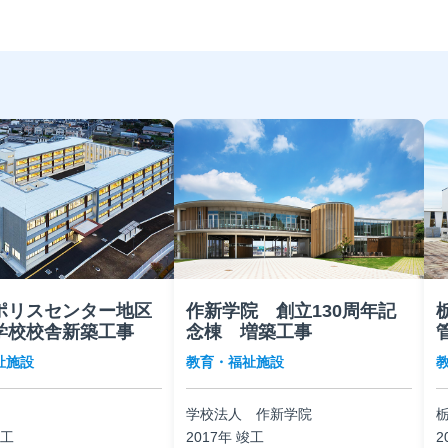
ポリスセンター地区
作新学院 創立130周年記
学校校舎新築工事
念棟 増築工事
祉施設
教育・福祉施設
学校法人 作新学院
竣工
2017年 竣工
2