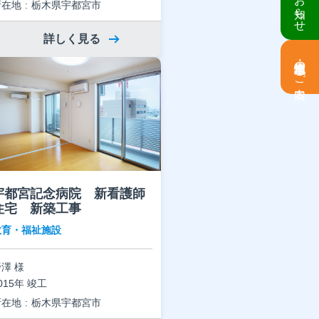
所在地
栃木県宇都宮市
詳しく見る
土地情報・事業用地のご案内
宇都宮記念病院 新看護師
住宅 新築工事
教育・福祉施設
澤 様
015年 竣工
所在地
栃木県宇都宮市