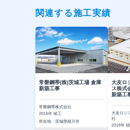
関連する施工実績
常磐鋼帯(株)茨城工場 倉庫
大友ロ
新築工事
ス株式
新築工
常磐鋼帯株式会社
大友ロジ
2016年 竣工
社
所在地
茨城県桜川市
2018年 