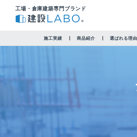
工場・倉庫建築専門ブランド
施工実績
商品紹介
選ばれる理
工場・作業場
倉庫
修繕・営繕