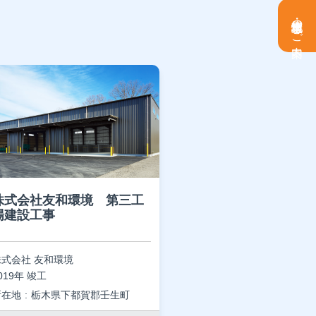
土地情報・事業用地のご案内
株式会社友和環境 第三工
場建設工事
株式会社 友和環境
019年 竣工
所在地
栃木県下都賀郡壬生町