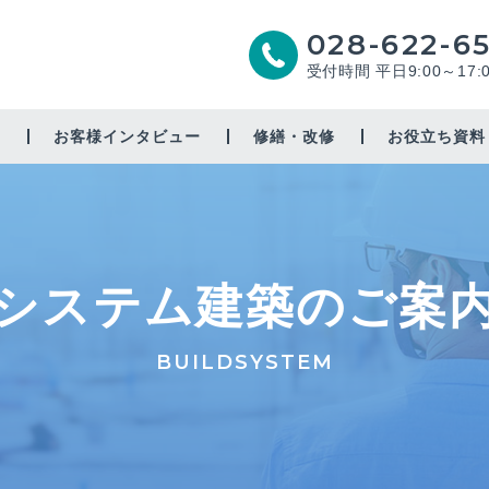
028-622-6
受付時間 平日9:00～17:
由
お客様インタビュー
修繕・改修
お役立ち資料
増築・リノベーション
太陽光
システム建築のご案
省エネ
耐震補強
BUILDSYSTEM