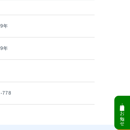
9年
9年
月
2-778
倉庫・工場建設 個別相談会のお知らせ