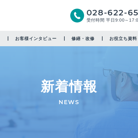
028-622-6
受付時間 平日9:00～17:
由
お客様インタビュー
修繕・改修
お役立ち資料
増築・リノベーション
太陽光
新着情報
省エネ
耐震補強
NEWS