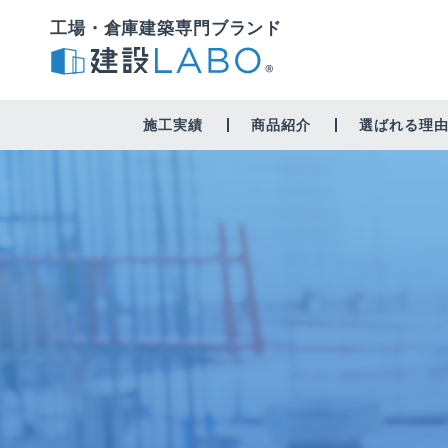
工場・倉庫建築専門ブランド
施工実績
商品紹介
選ばれる理
工場・作業場
倉庫
修繕・営繕