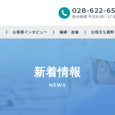
028-622-6
受付時間 平日9:00～17:
由
お客様インタビュー
修繕・改修
お役立ち資料
増築・リノベーション
太陽光
新着情報
省エネ
耐震補強
NEWS