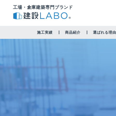
工場・倉庫建築専門ブランド
施工実績
商品紹介
選ばれる理
工場・作業場
倉庫
修繕・営繕