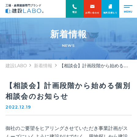
工場・倉庫建築専門ブランド
電話
お問い合わせ
無料見積もり
新着情報
NEWS
建設LABO
新着情報
【相談会】計画段階から始める個別相談会のお知らせ
【相談会】計画段階から始める個別
相談会のお知らせ
2022.12.19
御社のご要望をヒアリングさせていただき事業計画がス
ムーズにいくように建設だけでなく、用地探しから建設