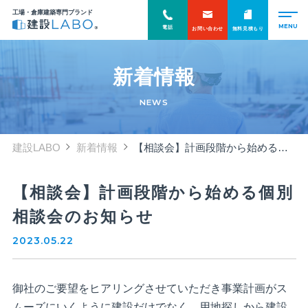
工場・倉庫建築専門ブランド
電話
お問い合わせ
無料見積もり
新着情報
NEWS
建設LABO
新着情報
【相談会】計画段階から始める個別相談会のお知らせ
【相談会】計画段階から始める個別
相談会のお知らせ
2023.05.22
御社のご要望をヒアリングさせていただき事業計画がス
ムーズにいくように建設だけでなく、用地探しから建設