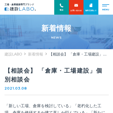
工場・倉庫建築専門ブランド
電話
お問い合わせ
無料見積もり
新着情報
NEWS
建設LABO
新着情報
【相談会】 「倉庫・工場建設」個別相談会
【相談会】 「倉庫・工場建設」個
別相談会
2021.03.08
「新しい工場、倉庫を検討している」「老朽化した工
場、倉庫を修繕するか建て直しか悩んでいる」「新たに