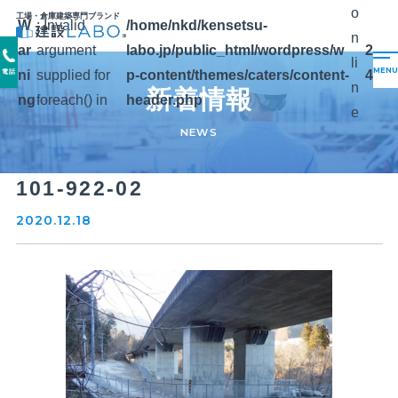
o
工場・倉庫建築専門ブランド
W
: Invalid
/home/nkd/kensetsu-
n
ar
argument
labo.jp/public_html/wordpress/w
2
li
ni
supplied for
p-content/themes/caters/content-
4
電話
n
新着情報
ng
foreach() in
header.php
e
NEWS
101-922-02
2020.12.18