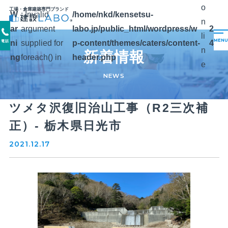
o
工場・倉庫建築専門ブランド
W
: Invalid
/home/nkd/kensetsu-
n
ar
argument
labo.jp/public_html/wordpress/w
2
li
ni
supplied for
p-content/themes/caters/content-
4
電話
n
新着情報
ng
foreach() in
header.php
e
NEWS
ツメタ沢復旧治山工事（R2三次補
正）- 栃木県日光市
2021.12.17