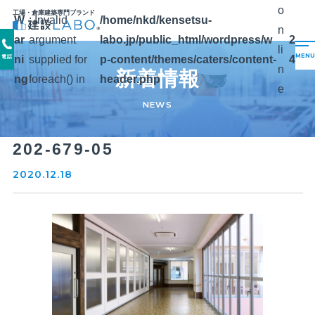
o
工場・倉庫建築専門ブランド
W
: Invalid
/home/nkd/kensetsu-
n
ar
argument
labo.jp/public_html/wordpress/w
2
li
ni
supplied for
p-content/themes/caters/content-
4
電話
n
新着情報
ng
foreach() in
header.php
e
NEWS
202-679-05
2020.12.18