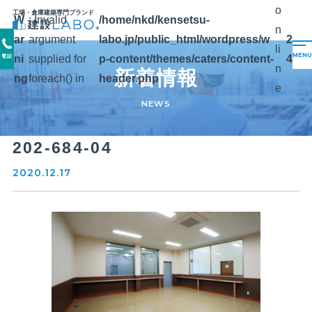
o
工場・倉庫建築専門ブランド
W
: Invalid
/home/nkd/kensetsu-
n
ar
argument
labo.jp/public_html/wordpress/w
2
li
ni
supplied for
p-content/themes/caters/content-
4
電話
n
新着情報
ng
foreach() in
header.php
e
NEWS
202-684-04
2020.12.17