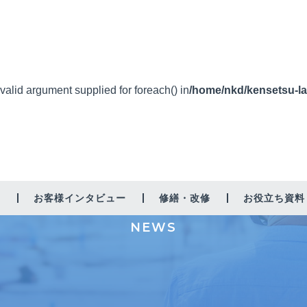
nvalid argument supplied for foreach() in
/home/nkd/kensetsu-la
新着情報
由
お客様インタビュー
修繕・改修
お役立ち資料
NEWS
増築・リノベーション
太陽光
省エネ