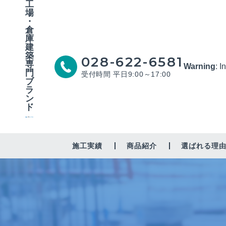
工
場
・
倉
庫
建
築
028-622-6581
専
Warning
: I
門
受付時間 平日9:00～17:00
ブ
ラ
ン
ド
施工実績
商品紹介
選ばれる理
工場・作業場
倉庫
修繕・営繕