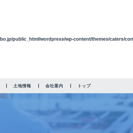
bo.jp/public_html/wordpress/wp-content/themes/caters/co
土地情報
会社案内
トップ