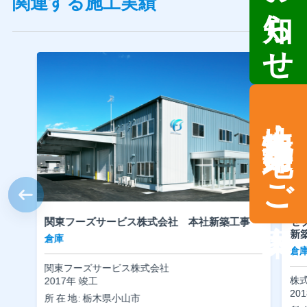
関連する施工実績
土地情報・事業用地のご案内
関東フーズサービス株式会社 本社新築工事
セ
新
倉庫
倉
関東フーズサービス株式会社
株
2017年 竣工
20
所在地
栃木県小山市