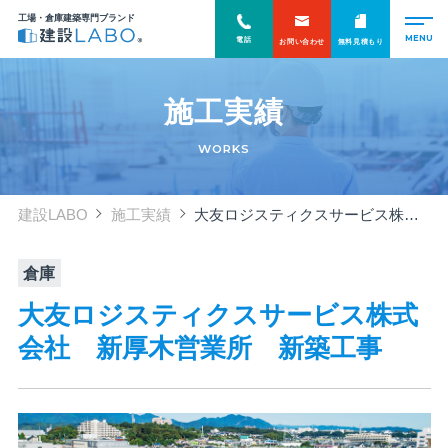
工場・倉庫建築専門ブランド
電話
お問い合わせ
無料見積もり
施工実績
WORKS
建設LABO
施工実績
大友ロジスティクスサービス株式会社 新厚木営業所 新築工事
倉庫
大友ロジスティクスサービス株式
会社 新厚木営業所 新築工事