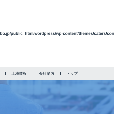
bo.jp/public_html/wordpress/wp-content/themes/caters/co
土地情報
会社案内
トップ