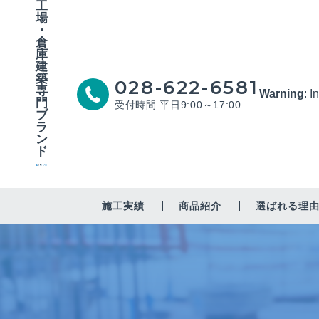
工
場
・
倉
庫
建
築
028-622-6581
専
Warning
: I
門
受付時間 平日9:00～17:00
ブ
ラ
ン
ド
施工実績
商品紹介
選ばれる理
工場・作業場
倉庫
修繕・営繕