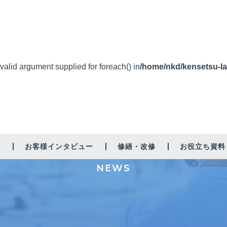
nvalid argument supplied for foreach() in
/home/nkd/kensetsu-la
新着情報
由
お客様インタビュー
修繕・改修
お役立ち資料
NEWS
増築・リノベーション
太陽光
省エネ