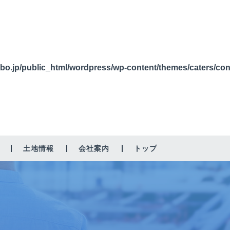
bo.jp/public_html/wordpress/wp-content/themes/caters/co
土地情報
会社案内
トップ