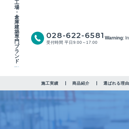
工
場
・
倉
庫
建
築
028-622-6581
専
Warning
: I
門
受付時間 平日9:00～17:00
ブ
ラ
ン
ド
施工実績
商品紹介
選ばれる理
工場・作業場
倉庫
修繕・営繕