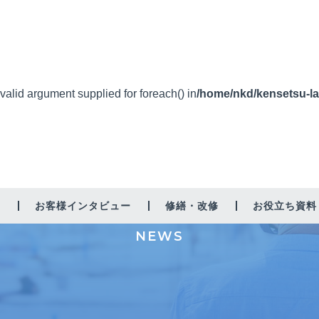
nvalid argument supplied for foreach() in
/home/nkd/kensetsu-la
新着情報
由
お客様インタビュー
修繕・改修
お役立ち資料
NEWS
増築・リノベーション
太陽光
省エネ