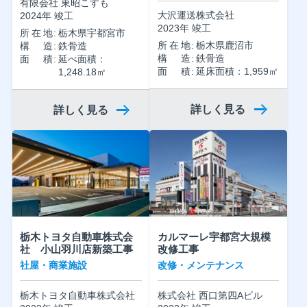
有限会社 東昭こすも
大沢運送株式会社
2024年 竣工
2023年 竣工
所在地
栃木県宇都宮市
所在地
栃木県鹿沼市
構造
鉄骨造
構造
鉄骨造
面積
延べ面積：
面積
延床面積：1,959㎡
1,248.18㎡
詳しく見る
詳しく見る
栃木トヨタ自動車株式会
カルマーレ宇都宮大規模
社 小山羽川店新築工事
改修工事
社屋・商業施設
改修・メンテナンス
栃木トヨタ自動車株式会社
株式会社 西口第四Aビル