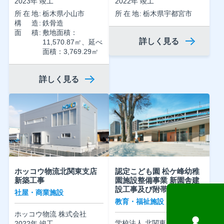
2023年 竣工
2022年 竣工
所在地
栃木県小山市
所在地
栃木県宇都宮市
構造
鉄骨造
面積
敷地面積：
詳しく見る
11,570.87㎡、延べ
面積：3,769.29㎡
詳しく見る
ホッコウ物流北関東支店
認定こども園 松ケ峰幼稚
新築工事
園施設整備事業 新園舎建
設工事及び附帯工事
社屋・商業施設
教育・福祉施設
ホッコウ物流 株式会社
学校法人 北関東カトリック
2022年 竣工