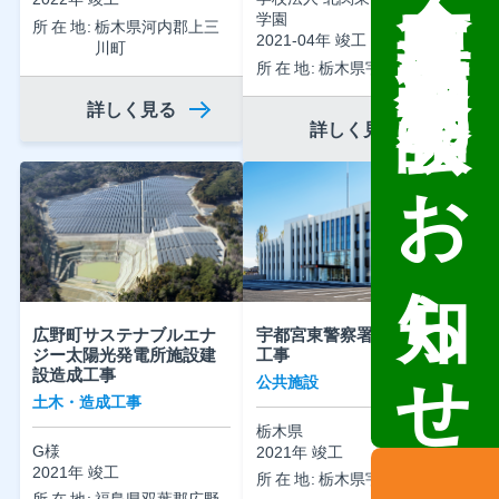
倉庫・工場建設 個別相談会のお知らせ
学園
所在地
栃木県河内郡上三
2021-04年 竣工
川町
所在地
栃木県宇都宮市
詳しく見る
詳しく見る
広野町サステナブルエナ
宇都宮東警察署庁舎新築
ジー太陽光発電所施設建
工事
設造成工事
公共施設
土木・造成工事
栃木県
G様
2021年 竣工
2021年 竣工
所在地
栃木県宇都宮市