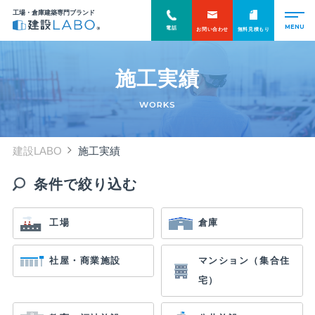
工場・倉庫建築専門ブランド
電話
お問い合わせ
無料見積もり
施工実績
WORKS
建設LABO
施工実績
条件で絞り込む
工場
倉庫
社屋・商業施設
マンション（集合住
宅）